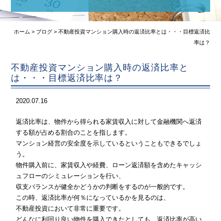
弊社媒介物件(掲載可能)
購入の流れ
ホーム
>
ブログ
>
不動産投資マンション購入時の返済比率とは・・・目標返済比
率は？
売却の流れ
不動産投資マンション購入時の返済比率と
収益物件の知識
は・・・目標返済比率は？
会社概要
2020.07.16
不動産TOPICS
返済比率は、物件から得られる家賃収入に対して金融機関へ返済
する額が占める割合のことを指します。
不動産売却査定
マンション経営の安全度を示しているということもできるでしょ
う。
お問い合わせ
物件購入前に、家賃収入や経費、ローン返済額を含めたキャッシ
ュフローのシミュレーションを行い、
収支バランスが健全かどうかの判断をするのが一般的です。
この時、返済比率が何％になっているかを見るのは、
不動産投資において非常に重要です。
どんなに利回り良い物件を購入できたとしても、返済比率が高い