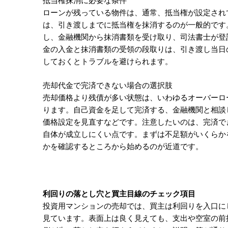
抵当権抹消に必要な条件
ローンが残っている物件は、通常、抵当権が設定され
は、引き渡しまでに抵当権を抹消するのが一般的です
し、金融機関から抹消書類を受け取り、司法書士が登
金の入金と抹消書類の受領の段取りは、引き渡し当日
しておくとトラブルを避けられます。
売却代金で完済できない場合の選択肢
売却価格より残債が多い状態は、いわゆるオーバーロ
ります。自己資金を足して完済する、金融機関と相談
価格設定を見直すなどです。注意したいのは、完済で
自体が成立しにくい点です。まずは不足額がいくらか
かを確認するところから始めるのが近道です。
利回りの落とし穴と買主目線のチェック項目
投資用マンションの売却では、買主は利回りを入口に
見ています。表面上は良く見えても、支出や空室の前