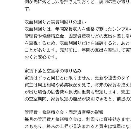
側が先に落とし穴を押さえておくと、説明の筋が通り
す。
表面利回りと実質利回りの違い
表面利回りは、年間家賃収入を価格で割ったシンプル
管理費や修繕積立金、固定資産税などの支出を差し引
を重視するため、表面利回りだけを強調すると、あと
ことがあります。売却前に、年間の支出を整理して実
おくと安心です。
家賃下落と空室率の織り込み
家賃はずっと同じとは限りません。更新や退去のタイ
買主は周辺相場や募集状況を見て、将来の家賃を控え
が出た場合の広告費や原状回復費も想定します。売主
の空室期間、家賃改定の履歴が説明できると、前提の
管理費・修繕積立金・固定資産税の影響
毎月の管理費と修繕積立金は、利回りに直接効きます
スもあり、将来の上昇が見込まれると買主は慎重にな