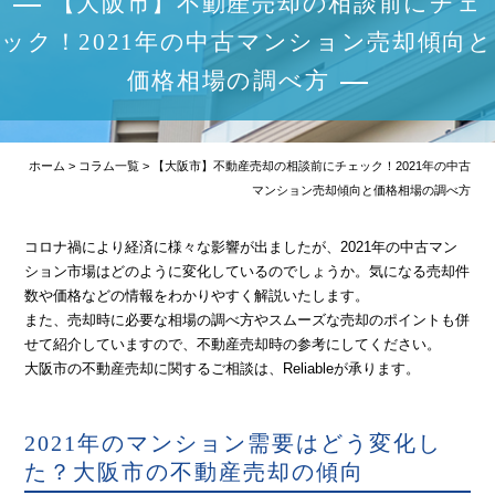
【大阪市】不動産売却の相談前にチェ
弊社媒介物件(掲載可能)
ック！2021年の中古マンション売却傾向と
購入の流れ
価格相場の調べ方
売却の流れ
収益物件の知識
ホーム
>
コラム一覧
>
【大阪市】不動産売却の相談前にチェック！2021年の中古
マンション売却傾向と価格相場の調べ方
会社概要
コロナ禍により経済に様々な影響が出ましたが、2021年の中古マン
不動産TOPICS
ション市場はどのように変化しているのでしょうか。気になる売却件
数や価格などの情報をわかりやすく解説いたします。
不動産売却査定
また、売却時に必要な相場の調べ方やスムーズな売却のポイントも併
せて紹介していますので、不動産売却時の参考にしてください。
お問い合わせ
大阪市の不動産売却に関するご相談は、Reliableが承ります。
2021年のマンション需要はどう変化し
た？大阪市の不動産売却の傾向