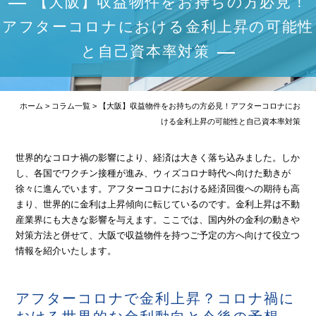
【大阪】収益物件をお持ちの方必見！
弊社媒介物件(掲載可能)
アフターコロナにおける金利上昇の可能性
購入の流れ
と自己資本率対策
売却の流れ
収益物件の知識
ホーム
>
コラム一覧
>
【大阪】収益物件をお持ちの方必見！アフターコロナにお
ける金利上昇の可能性と自己資本率対策
会社概要
世界的なコロナ禍の影響により、経済は大きく落ち込みました。しか
不動産TOPICS
し、各国でワクチン接種が進み、ウィズコロナ時代へ向けた動きが
徐々に進んでいます。アフターコロナにおける経済回復への期待も高
不動産売却査定
まり、世界的に金利は上昇傾向に転じているのです。金利上昇は不動
産業界にも大きな影響を与えます。ここでは、国内外の金利の動きや
お問い合わせ
対策方法と併せて、大阪で収益物件を持つご予定の方へ向けて役立つ
情報を紹介いたします。
アフターコロナで金利上昇？コロナ禍に