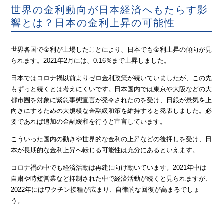
世界の金利動向が日本経済へもたらす影
響とは？日本の金利上昇の可能性
世界各国で金利が上場したことにより、日本でも金利上昇の傾向が見
られます。2021年2月には、0.16％まで上昇しました。
日本ではコロナ禍以前よりゼロ金利政策が続いていましたが、この先
もずっと続くとは考えにくいです。日本国内では東京や大阪などの大
都市圏を対象に緊急事態宣言が発令されたのを受け、日銀が景気を上
向きにするための大規模な金融緩和策を維持すると発表しました。必
要であれば追加の金融緩和を行うと宣言しています。
こういった国内の動きや世界的な金利の上昇などの後押しを受け、日
本が長期的な金利上昇へ転じる可能性は充分にあるといえます。
コロナ禍の中でも経済活動は再建に向け動いています。2021年中は
自粛や時短営業など抑制された中で経済活動が続くと見られますが、
2022年にはワクチン接種が広まり、自律的な回復が高まるでしょ
う。