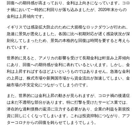
回復への期待感が高まっており、金利は上向きになっています。コロ
ナ禍において一時的に利回りが落ち込みましたが、2020年末からの
金利は上昇傾向です。
イギリスでは感染拡大防止のために大規模なロックダウンが行われ、
急速に景気が悪化しました。各国に比べ初期対応が遅く感染状況が深
刻化してしまったため、景気の本格的な回復は時間を要すると考えら
れています。
世界的に見ると、アメリカの影響を受けて長期金利は軒並み上昇傾向
にあり、回復への期待感が金利に表れているといえます。しかし、金
利は上昇すればするほどよいというものではありません。急激な金利
の上昇は、株式市場や新興国市場から資金流出が加速してしまい、金
融市場の不安定化につながってしまうのです。
また、世界的には金利上昇の動きが見られますが、コロナ禍の後遺症
は未だ不透明な部分があります。特に打撃を受けたサービス業では、
潜在的な過剰債務の返済に注力する必要があり、企業の利益を新規投
資に回しにくくなってしまいます。これは投資抑制につながり、アフ
ターコロナからの回復を鈍らせてしまうでしょう。