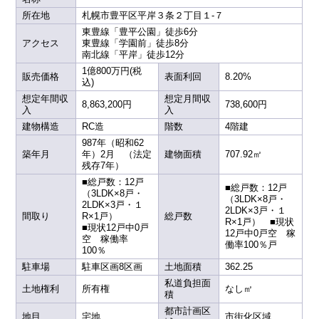
所在地
札幌市豊平区平岸３条２丁目１-７
東豊線「豊平公園」徒歩6分
アクセス
東豊線「学園前」徒歩8分
南北線「平岸」徒歩12分
1億800万円(税
販売価格
表面利回
8.20%
込)
想定年間収
想定月間収
8,863,200円
738,600円
入
入
建物構造
RC造
階数
4階建
987年（昭和62
築年月
年）2月 （法定
建物面積
707.92㎡
残存7年）
■総戸数：12戸
■総戸数：12戸
（3LDK×8戸・
（3LDK×8戸・
2LDK×3戸・１
2LDK×3戸・１
間取り
R×1戸）
総戸数
R×1戸） ■現状
■現状12戸中0戸
12戸中0戸空 稼
空 稼働率
働率100％戸
100％
駐車場
駐車区画8区画
土地面積
362.25
私道負担面
土地権利
所有権
なし㎡
積
都市計画区
地目
宅地
市街化区域