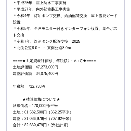
＊平成25年、屋上防水工事実施
＊平成27年、内外部塗装工事実施
＊令和4年、灯油ポンプ交換、給油配管交換、屋上雪庇ガード
設置
＊令和5年、全戸モニター付きインターフォン設置、集合ポス
ト交換
＊令和7年、灯油タンク配管交換 2025
＊北側公道6.0ｍ ・ 東側公道8.0ｍ
====★固定資産評価額、年税額について★====
土地評価額 47,273,600円
建物評価額 34,075,400円
年税額 712,738円
====★積算価格について★====
路線価格：170,000円/平米
土地：61,582,500円（362.25平米）
建物：21,086,979円（707.92平米）
合計：82,669,479円！(弊社計算)