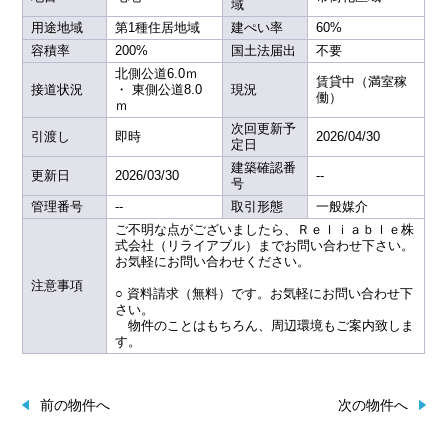
域
用途地域
第1種住居地域
建ぺい率
60%
容積率
200%
国土法届出
不要
北側公道6.0ｍ
賃貸中（満室稼
接道状況
・ 東側公道8.0
現況
働）
ｍ
次回更新予
引渡し
即時
2026/04/30
定日
建築確認番
更新日
2026/03/30
--
号
管理番号
--
取引形態
一般媒介
ご不明な点がございましたら、Ｒｅｌｉａｂｌｅ株
式会社（リライアブル）までお問い合わせ下さい。
お気軽にお問い合わせください。
注意事項
○ 資料請求（無料）です。お気軽にお問い合わせ下
さい。
物件のことはもちろん、周辺環境もご案内致しま
す。
前の物件へ
次の物件へ