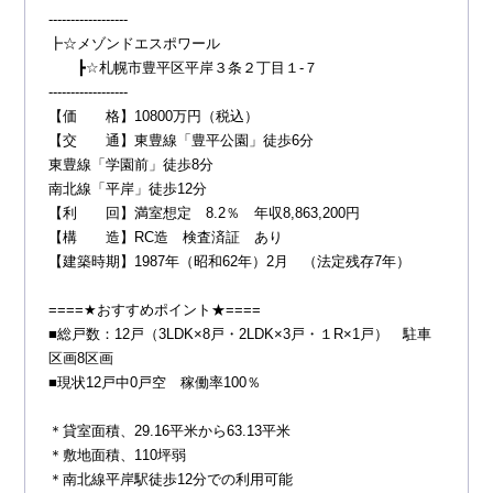
------------------
┣☆メゾンドエスポワール
┣☆札幌市豊平区平岸３条２丁目１-７
------------------
【価 格】10800万円（税込）
【交 通】東豊線「豊平公園」徒歩6分
東豊線「学園前」徒歩8分
南北線「平岸」徒歩12分
【利 回】満室想定 8.2％ 年収8,863,200円
【構 造】RC造 検査済証 あり
【建築時期】1987年（昭和62年）2月 （法定残存7年）
====★おすすめポイント★====
■総戸数：12戸（3LDK×8戸・2LDK×3戸・１R×1戸） 駐車
区画8区画
■現状12戸中0戸空 稼働率100％
＊貸室面積、29.16平米から63.13平米
＊敷地面積、110坪弱
＊南北線平岸駅徒歩12分での利用可能