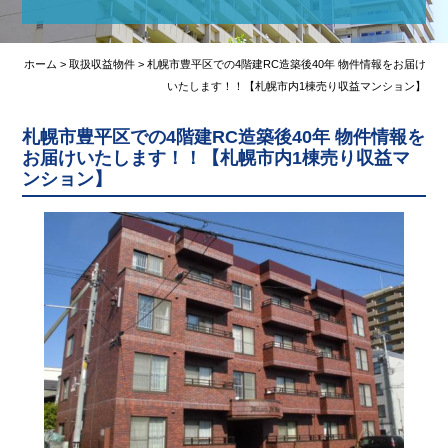
弊社媒介物件(掲載可能)
購入の流れ
ホーム
>
取扱収益物件
>
札幌市豊平区での4階建RC造築後40年 物件情報をお届け
いたします！！【札幌市内1棟売り収益マンション】
売却の流れ
札幌市豊平区での4階建RC造築後40年 物件情報を
収益物件の知識
お届けいたします！！【札幌市内1棟売り収益マ
ンション】
会社概要
不動産TOPICS
不動産売却査定
お問い合わせ