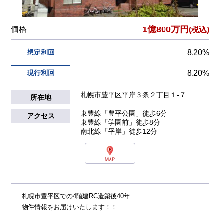
1億800万円
価格
(税込)
想定利回
8.20%
現行利回
8.20%
札幌市豊平区平岸３条２丁目１-７
所在地
東豊線「豊平公園」徒歩6分
アクセス
東豊線「学園前」徒歩8分
南北線「平岸」徒歩12分
札幌市豊平区での4階建RC造築後40年
物件情報をお届けいたします！！