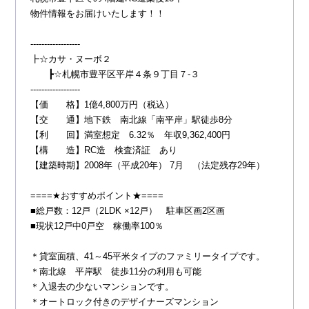
物件情報をお届けいたします！！
------------------
┣☆カサ・ヌーボ２
┣☆札幌市豊平区平岸４条９丁目７-３
------------------
【価 格】1億4,800万円（税込）
【交 通】地下鉄 南北線「南平岸」駅徒歩8分
【利 回】満室想定 6.32％ 年収9,362,400円
【構 造】RC造 検査済証 あり
【建築時期】2008年（平成20年） 7月 （法定残存29年）
====★おすすめポイント★====
■総戸数：12戸（2LDK ×12戸） 駐車区画2区画
■現状12戸中0戸空 稼働率100％
＊貸室面積、41～45平米タイプのファミリータイプです。
＊南北線 平岸駅 徒歩11分の利用も可能
＊入退去の少ないマンションです。
＊オートロック付きのデザイナーズマンション