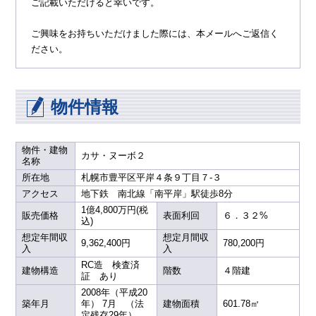
ご記載いただけると幸いです。
ご興味をお持ちいただけました際には、本メールへご返信く
ださい。
物件情報
物件・建物
カサ・ヌーボ２
名称
所在地
札幌市豊平区平岸４条９丁目７-３
アクセス
地下鉄 南北線「南平岸」駅徒歩8分
1億4,800万円(税
販売価格
表面利回
６．３２%
込)
想定年間収
想定月間収
9,362,400円
780,200円
入
入
RC造 検査済
建物構造
階数
４階建
証 あり
2008年（平成20
築年月
年） 7月 （法
建物面積
601.78㎡
定残存29年）