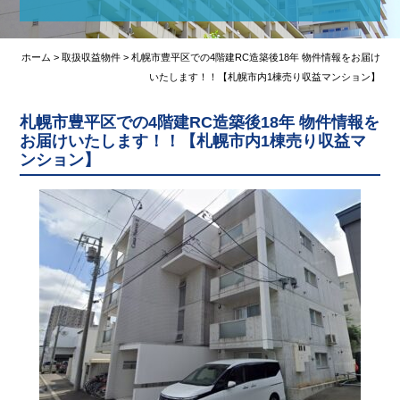
弊社媒介物件(掲載可能)
購入の流れ
ホーム
>
取扱収益物件
>
札幌市豊平区での4階建RC造築後18年 物件情報をお届け
いたします！！【札幌市内1棟売り収益マンション】
売却の流れ
札幌市豊平区での4階建RC造築後18年 物件情報を
収益物件の知識
お届けいたします！！【札幌市内1棟売り収益マ
ンション】
会社概要
不動産TOPICS
不動産売却査定
お問い合わせ