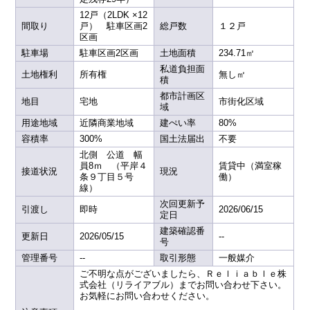
12戸（2LDK ×12
間取り
戸） 駐車区画2
総戸数
１２戸
区画
駐車場
駐車区画2区画
土地面積
234.71㎡
私道負担面
土地権利
所有権
無し㎡
積
都市計画区
地目
宅地
市街化区域
域
用途地域
近隣商業地域
建ぺい率
80%
容積率
300%
国土法届出
不要
北側 公道 幅
員8ｍ （平岸４
賃貸中（満室稼
接道状況
現況
条９丁目５号
働）
線）
次回更新予
引渡し
即時
2026/06/15
定日
建築確認番
更新日
2026/05/15
--
号
管理番号
--
取引形態
一般媒介
ご不明な点がございましたら、Ｒｅｌｉａｂｌｅ株
式会社（リライアブル）までお問い合わせ下さい。
お気軽にお問い合わせください。